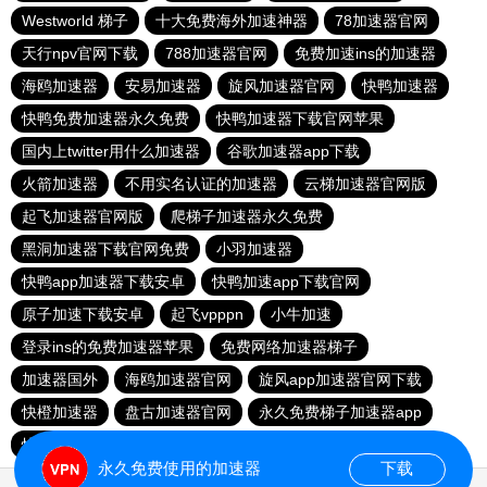
Westworld 梯子
十大免费海外加速神器
78加速器官网
天行npv官网下载
788加速器官网
免费加速ins的加速器
海鸥加速器
安易加速器
旋风加速器官网
快鸭加速器
快鸭免费加速器永久免费
快鸭加速器下载官网苹果
国内上twitter用什么加速器
谷歌加速器app下载
火箭加速器
不用实名认证的加速器
云梯加速器官网版
起飞加速器官网版
爬梯子加速器永久免费
黑洞加速器下载官网免费
小羽加速器
快鸭app加速器下载安卓
快鸭加速app下载官网
原子加速下载安卓
起飞vpppn
小牛加速
登录ins的免费加速器苹果
免费网络加速器梯子
加速器国外
海鸥加速器官网
旋风app加速器官网下载
快橙加速器
盘古加速器官网
永久免费梯子加速器app
快鸭官网
快鸭梯子加速器
永久免费使用的加速器
下载