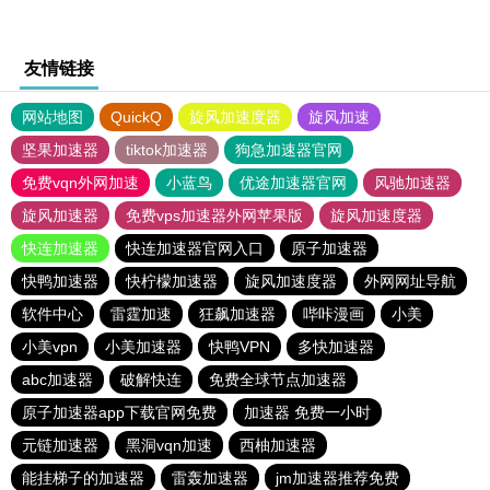
友情链接
网站地图
QuickQ
旋风加速度器
旋风加速
坚果加速器
tiktok加速器
狗急加速器官网
免费vqn外网加速
小蓝鸟
优途加速器官网
风驰加速器
旋风加速器
免费vps加速器外网苹果版
旋风加速度器
快连加速器
快连加速器官网入口
原子加速器
快鸭加速器
快柠檬加速器
旋风加速度器
外网网址导航
软件中心
雷霆加速
狂飙加速器
哔咔漫画
小美
小美vpn
小美加速器
快鸭VPN
多快加速器
abc加速器
破解快连
免费全球节点加速器
原子加速器app下载官网免费
加速器 免费一小时
元链加速器
黑洞vqn加速
西柚加速器
能挂梯子的加速器
雷轰加速器
jm加速器推荐免费