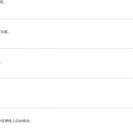
绩。
有玩腻。
。
你在网络上自由移动。