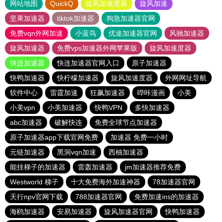
网站地图
QuickQ
旋风加速度器
旋风加速
坚果加速器
tiktok加速器
狗急加速器官网
免费vqn外网加速
小蓝鸟
优途加速器官网
风驰加速器
旋风加速器
免费vps加速器外网苹果版
旋风加速度器
快连加速器
快连加速器官网入口
原子加速器
快鸭加速器
快柠檬加速器
旋风加速度器
外网网址导航
软件中心
雷霆加速
狂飙加速器
哔咔漫画
小美
小美vpn
小美加速器
快鸭VPN
多快加速器
abc加速器
破解快连
免费全球节点加速器
原子加速器app下载官网免费
加速器 免费一小时
元链加速器
黑洞vqn加速
西柚加速器
能挂梯子的加速器
雷轰加速器
jm加速器推荐免费
Westworld 梯子
十大免费海外加速神器
78加速器官网
天行npv官网下载
788加速器官网
免费加速ins的加速器
海鸥加速器
安易加速器
旋风加速器官网
快鸭加速器