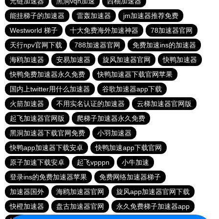
元链加速器
黑洞vqn加速
西柚加速器
能挂梯子的加速器
雷轰加速器
jm加速器推荐免费
Westworld 梯子
十大免费海外加速神器
78加速器官网
天行npv官网下载
788加速器官网
免费加速ins的加速器
海鸥加速器
安易加速器
旋风加速器官网
快鸭加速器
快鸭免费加速器永久免费
快鸭加速器下载官网苹果
国内上twitter用什么加速器
谷歌加速器app下载
火箭加速器
不用实名认证的加速器
云梯加速器官网版
起飞加速器官网版
爬梯子加速器永久免费
黑洞加速器下载官网免费
小羽加速器
快鸭app加速器下载安卓
快鸭加速app下载官网
原子加速下载安卓
起飞vpppn
小牛加速
登录ins的免费加速器苹果
免费网络加速器梯子
加速器国外
海鸥加速器官网
旋风app加速器官网下载
快橙加速器
盘古加速器官网
永久免费梯子加速器app