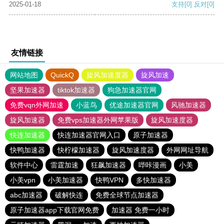
2025-01-18
支持
[0]
反对
[0]
友情链接
网站地图
QuickQ
旋风加速度器
旋风加速
坚果加速器
tiktok加速器
狗急加速器官网
免费vqn外网加速
小蓝鸟
优途加速器官网
风驰加速器
旋风加速器
免费vps加速器外网苹果版
旋风加速度器
快连加速器
快连加速器官网入口
原子加速器
快鸭加速器
快柠檬加速器
旋风加速度器
外网网址导航
软件中心
雷霆加速
狂飙加速器
哔咔漫画
小美
小美vpn
小美加速器
快鸭VPN
多快加速器
abc加速器
破解快连
免费全球节点加速器
原子加速器app下载官网免费
加速器 免费一小时